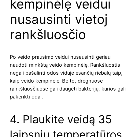
kempinėlę veidui
nusausinti vietoj
rankšluosčio
Po veido prausimo veidui nusausinti geriau
naudoti minkštą veido kempinėlę. Rankšluostis
negali pašalinti odos viduje esančių riebalų taip,
kaip veido kempinėlė. Be to, drėgnuose
rankšluosčiuose gali daugėti bakterijų, kurios gali
pakenkti odai.
4. Plaukite veidą 35
laipsnių temperatūros