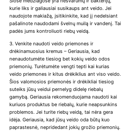
Šiose medžiagose yra nešvarumų ir bakterijų,
kurie liks ir galiausiai susikaups ant veido. Jei
naudojote makiažą, įsitikinkite, kad jį nedelsiant
pašalinote naudodami švelnų muilą ir vandenį. Tai
padės jums kontroliuoti riebų veidą.
3. Venkite naudoti veido priemones ir
drėkinamuosius kremus – Geriausia, kad
nenaudotumėte tiesiog bet kokių veido odos
priemonių. Turėtumėte vengti tepti kai kurias
veido priemones ir kitus drėkiklius ant viso veido.
Šios valomosios priemonės ir drėkikliai tiesiog
suteiks jūsų veidui pernelyg didelę riebalų
gamybą. Geriausia rekomenduojama naudoti kai
kuriuos produktus be riebalų, kurie neapsunkins
problemos. Jei turite riebų veidą, tai nėra gera
idėja. Geriausia, kad jūsų veido oda būtų kuo
paprastesnė, nepridedant jokių grožio priemonių.