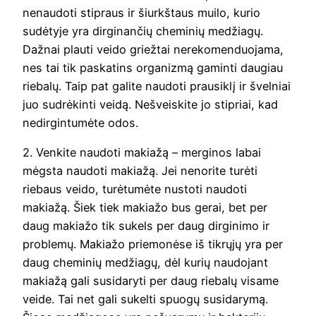
nenaudoti stipraus ir šiurkštaus muilo, kurio
sudėtyje yra dirginančių cheminių medžiagų.
Dažnai plauti veido griežtai nerekomenduojama,
nes tai tik paskatins organizmą gaminti daugiau
riebalų. Taip pat galite naudoti prausiklį ir švelniai
juo sudrėkinti veidą. Nešveiskite jo stipriai, kad
nedirgintumėte odos.
2. Venkite naudoti makiažą – merginos labai
mėgsta naudoti makiažą. Jei nenorite turėti
riebaus veido, turėtumėte nustoti naudoti
makiažą. Šiek tiek makiažo bus gerai, bet per
daug makiažo tik sukels per daug dirginimo ir
problemų. Makiažo priemonėse iš tikrųjų yra per
daug cheminių medžiagų, dėl kurių naudojant
makiažą gali susidaryti per daug riebalų visame
veide. Tai net gali sukelti spuogų susidarymą.