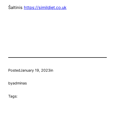
Šaltinis
https://simildiet.co.uk
Posted
January 19, 2023
in
by
adminas
Tags: