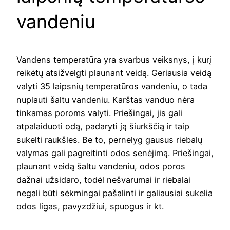
vandeniu
Vandens temperatūra yra svarbus veiksnys, į kurį
reikėtų atsižvelgti plaunant veidą. Geriausia veidą
valyti 35 laipsnių temperatūros vandeniu, o tada
nuplauti šaltu vandeniu. Karštas vanduo nėra
tinkamas poroms valyti. Priešingai, jis gali
atpalaiduoti odą, padaryti ją šiurkščią ir taip
sukelti raukšles. Be to, pernelyg gausus riebalų
valymas gali pagreitinti odos senėjimą. Priešingai,
plaunant veidą šaltu vandeniu, odos poros
dažnai užsidaro, todėl nešvarumai ir riebalai
negali būti sėkmingai pašalinti ir galiausiai sukelia
odos ligas, pavyzdžiui, spuogus ir kt.