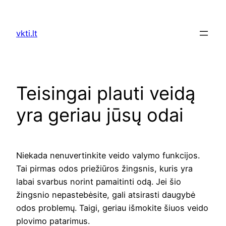
Skip
to
vkti.lt
content
Teisingai plauti veidą
yra geriau jūsų odai
Niekada nenuvertinkite veido valymo funkcijos.
Tai pirmas odos priežiūros žingsnis, kuris yra
labai svarbus norint pamaitinti odą. Jei šio
žingsnio nepastebėsite, gali atsirasti daugybė
odos problemų. Taigi, geriau išmokite šiuos veido
plovimo patarimus.