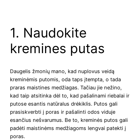
1. Naudokite
kremines putas
Daugelis žmonių mano, kad nuplovus veidą
kreminėmis putomis, oda taps įtempta, o tada
praras maistines medžiagas. Tačiau jie nežino,
kad taip atsitinka dėl to, kad pašalinami riebalai ir
putose esantis natūralus drėkiklis. Putos gali
prasiskverbti į poras ir pašalinti odos viduje
esančius nešvarumus. Be to, kreminės putos gali
padėti maistinėms medžiagoms lengvai patekti į
poras.