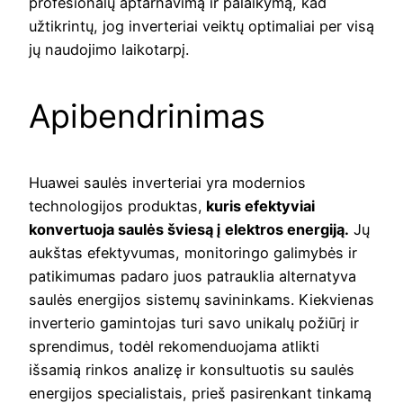
profesionalų aptarnavimą ir palaikymą, kad
užtikrintų, jog inverteriai veiktų optimaliai per visą
jų naudojimo laikotarpį.
Apibendrinimas
Huawei saulės inverteriai yra modernios
technologijos produktas,
kuris efektyviai
konvertuoja saulės šviesą į elektros energiją.
Jų
aukštas efektyvumas, monitoringo galimybės ir
patikimumas padaro juos patrauklia alternatyva
saulės energijos sistemų savininkams. Kiekvienas
inverterio gamintojas turi savo unikalų požiūrį ir
sprendimus, todėl rekomenduojama atlikti
išsamią rinkos analizę ir konsultuotis su saulės
energijos specialistais, prieš pasirenkant tinkamą