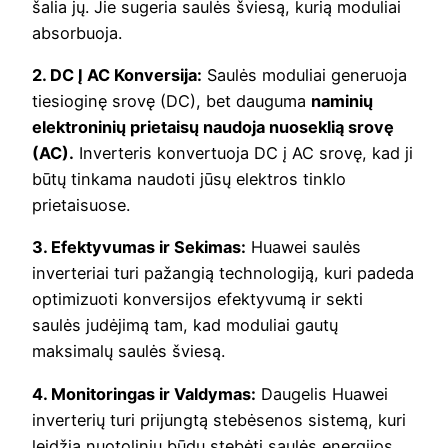
šalia jų. Jie sugeria saulės šviesą, kurią moduliai
absorbuoja.
2. DC Į AC Konversija:
Saulės moduliai generuoja
tiesioginę srovę (DC), bet dauguma
naminių
elektroninių prietaisų naudoja nuoseklią srovę
(AC).
Inverteris konvertuoja DC į AC srovę, kad ji
būtų tinkama naudoti jūsų elektros tinklo
prietaisuose.
3. Efektyvumas ir Sekimas:
Huawei saulės
inverteriai turi pažangią technologiją, kuri padeda
optimizuoti konversijos efektyvumą ir sekti
saulės judėjimą tam, kad moduliai gautų
maksimalų saulės šviesą.
4. Monitoringas ir Valdymas:
Daugelis Huawei
inverterių turi prijungtą stebėsenos sistemą, kuri
leidžia nuotoliniu būdu stebėti saulės energijos