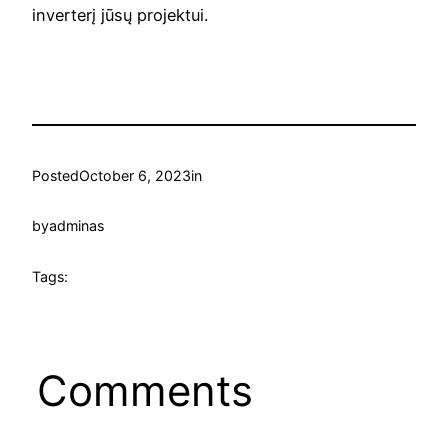
inverterį jūsų projektui.
Posted
October 6, 2023
in
by
adminas
Tags:
Comments