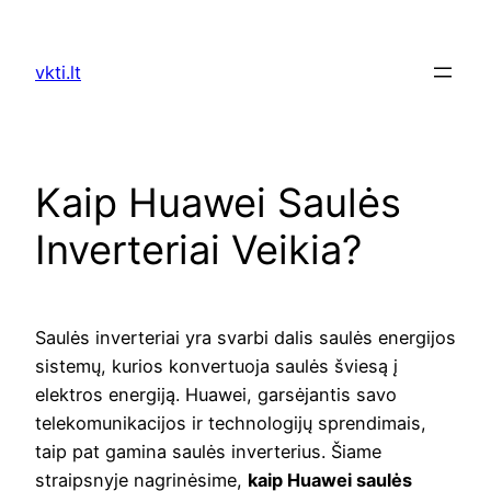
Skip
to
vkti.lt
content
Kaip Huawei Saulės
Inverteriai Veikia?
Saulės inverteriai yra svarbi dalis saulės energijos
sistemų, kurios konvertuoja saulės šviesą į
elektros energiją. Huawei, garsėjantis savo
telekomunikacijos ir technologijų sprendimais,
taip pat gamina saulės inverterius. Šiame
straipsnyje nagrinėsime,
kaip Huawei saulės