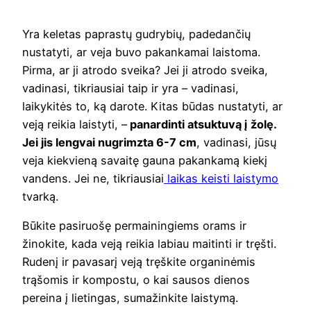
Yra keletas paprastų gudrybių, padedančių
nustatyti, ar veja buvo pakankamai laistoma.
Pirma, ar ji atrodo sveika? Jei ji atrodo sveika,
vadinasi, tikriausiai taip ir yra – vadinasi,
laikykitės to, ką darote. Kitas būdas nustatyti, ar
veją reikia laistyti, –
panardinti atsuktuvą į žolę.
Jei jis lengvai nugrimzta 6-7 cm
, vadinasi, jūsų
veja kiekvieną savaitę gauna pakankamą kiekį
vandens. Jei ne, tikriausiai
laikas keisti laistymo
tvarką.
Būkite pasiruošę permainingiems orams ir
žinokite, kada veją reikia labiau maitinti ir tręšti.
Rudenį ir pavasarį veją tręškite organinėmis
trąšomis ir kompostu, o kai sausos dienos
pereina į lietingas, sumažinkite laistymą.