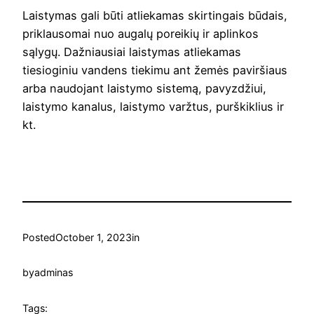
Laistymas gali būti atliekamas skirtingais būdais,
priklausomai nuo augalų poreikių ir aplinkos
sąlygų. Dažniausiai laistymas atliekamas
tiesioginiu vandens tiekimu ant žemės paviršiaus
arba naudojant laistymo sistemą, pavyzdžiui,
laistymo kanalus, laistymo varžtus, purškiklius ir
kt.
Posted
October 1, 2023
in
by
adminas
Tags: