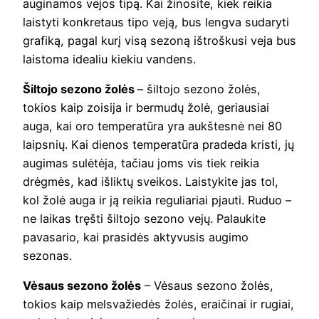
auginamos vejos tipą. Kai žinosite, kiek reikia
laistyti konkretaus tipo veją, bus lengva sudaryti
grafiką, pagal kurį visą sezoną ištroškusi veja bus
laistoma idealiu kiekiu vandens.
Šiltojo sezono žolės
– šiltojo sezono žolės,
tokios kaip zoisija ir bermudų žolė, geriausiai
auga, kai oro temperatūra yra aukštesnė nei 80
laipsnių. Kai dienos temperatūra pradeda kristi, jų
augimas sulėtėja, tačiau joms vis tiek reikia
drėgmės, kad išliktų sveikos. Laistykite jas tol,
kol žolė auga ir ją reikia reguliariai pjauti. Ruduo –
ne laikas tręšti šiltojo sezono vejų. Palaukite
pavasario, kai prasidės aktyvusis augimo
sezonas.
Vėsaus sezono žolės
– Vėsaus sezono žolės,
tokios kaip melsvažiedės žolės, eraičinai ir rugiai,