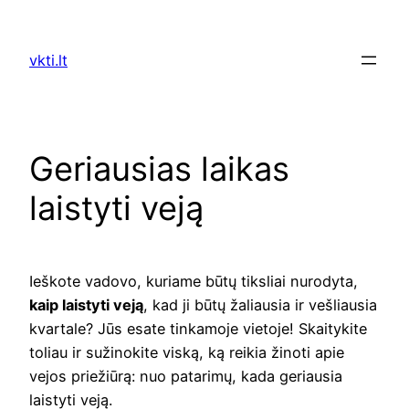
Skip
to
vkti.lt
content
Geriausias laikas
laistyti veją
Ieškote vadovo, kuriame būtų tiksliai nurodyta,
kaip laistyti veją
, kad ji būtų žaliausia ir vešliausia
kvartale? Jūs esate tinkamoje vietoje! Skaitykite
toliau ir sužinokite viską, ką reikia žinoti apie
vejos priežiūrą: nuo patarimų, kada geriausia
laistyti veją.