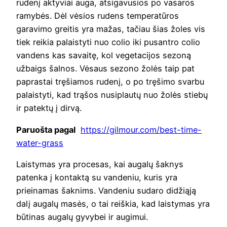
rudenį aktyviai auga, atsigavusios po vasaros
ramybės. Dėl vėsios rudens temperatūros
garavimo greitis yra mažas, tačiau šias žoles vis
tiek reikia palaistyti nuo colio iki pusantro colio
vandens kas savaitę, kol vegetacijos sezoną
užbaigs šalnos. Vėsaus sezono žolės taip pat
paprastai tręšiamos rudenį, o po tręšimo svarbu
palaistyti, kad trąšos nusiplautų nuo žolės stiebų
ir patektų į dirvą.
Paruošta pagal
https://gilmour.com/best-time-
water-grass
Laistymas yra procesas, kai augalų šaknys
patenka į kontaktą su vandeniu, kuris yra
prieinamas šaknims. Vandeniu sudaro didžiąją
dalį augalų masės, o tai reiškia, kad laistymas yra
būtinas augalų gyvybei ir augimui.