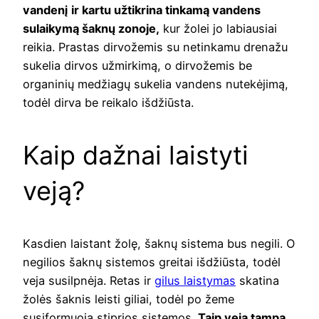
vandenį ir kartu užtikrina tinkamą vandens
sulaikymą šaknų zonoje,
kur žolei jo labiausiai
reikia. Prastas dirvožemis su netinkamu drenažu
sukelia dirvos užmirkimą, o dirvožemis be
organinių medžiagų sukelia vandens nutekėjimą,
todėl dirva be reikalo išdžiūsta.
Kaip dažnai laistyti
veją?
Kasdien laistant žolę, šaknų sistema bus negili. O
negilios šaknų sistemos greitai išdžiūsta, todėl
veja susilpnėja. Retas ir
gilus laistymas
skatina
žolės šaknis leisti giliai, todėl po žeme
susiformuoja stiprios sistemos.
Taip veja tampa