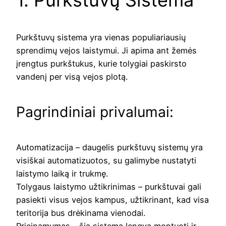
1. Purkštuvų Sistema
Purkštuvų sistema yra vienas populiariausių
sprendimų vejos laistymui. Ji apima ant žemės
įrengtus purkštukus, kurie tolygiai paskirsto
vandenį per visą vejos plotą.
Pagrindiniai privalumai:
Automatizacija – daugelis purkštuvų sistemų yra
visiškai automatizuotos, su galimybe nustatyti
laistymo laiką ir trukmę.
Tolygaus laistymo užtikrinimas – purkštuvai gali
pasiekti visus vejos kampus, užtikrinant, kad visa
teritorija bus drėkinama vienodai.