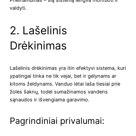
Prieinamumas – šią sistemą lengva montuoti ir
valdyti.
2. Lašelinis
Drėkinimas
Lašelinis drėkinimas yra itin efektyvi sistema, kuri
ypatingai tinka ne tik vejai, bet ir gėlynams ar
kitoms želdynams. Vanduo lėtai laša tiesiai prie
žolės šaknų, todėl sumažinamos vandens
sąnaudos ir išvengiama garavimo.
Pagrindiniai privalumai: