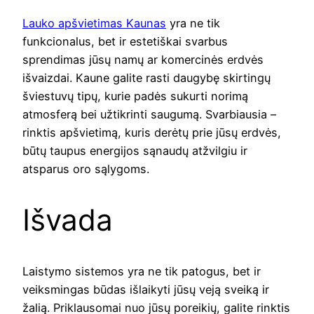
Lauko apšvietimas Kaunas
yra ne tik
funkcionalus, bet ir estetiškai svarbus
sprendimas jūsų namų ar komercinės erdvės
išvaizdai. Kaune galite rasti daugybę skirtingų
šviestuvų tipų, kurie padės sukurti norimą
atmosferą bei užtikrinti saugumą. Svarbiausia –
rinktis apšvietimą, kuris derėtų prie jūsų erdvės,
būtų taupus energijos sąnaudų atžvilgiu ir
atsparus oro sąlygoms.
Išvada
Laistymo sistemos yra ne tik patogus, bet ir
veiksmingas būdas išlaikyti jūsų veją sveiką ir
žalią. Priklausomai nuo jūsų poreikių, galite rinktis