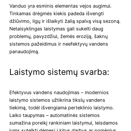
Vanduo yra esminis elementas vejos augimui.
Tinkamas drėgmės kiekis padeda išvengti
džiūvimo, ligų ir išlaikyti žalią spalvą visą sezoną.
Netaisyklingas laistymas gali sukelti daug
problemų, pavyzdžiui, žemės eroziją, šaknų
sistemos pažeidimus ir neefektyvų vandens
panaudojimą.
Laistymo sistemų svarba:
Efektyvus vandens naudojimas – modernios
laistymo sistemos užtikrina tikslų vandens
tiekimą, todėl išvengiama perteklinio laistymo.
Laiko taupymas – automatinės sistemos
sumažina poreikį rankiniam laistymui, leisdamos
jums sutelkti dėmesį į kitus darbus ar pomėgius.