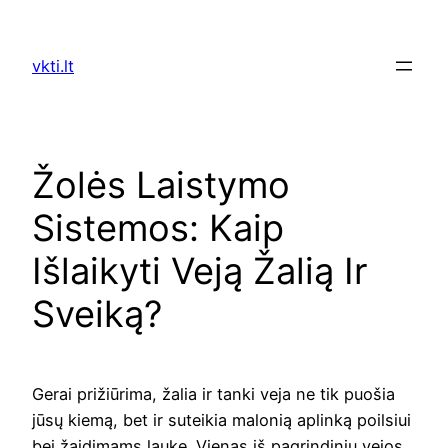
Skip
to
vkti.lt
content
Žolės Laistymo
Sistemos: Kaip
Išlaikyti Veją Žalią Ir
Sveiką?
Gerai prižiūrima, žalia ir tanki veja ne tik puošia
jūsų kiemą, bet ir suteikia malonią aplinką poilsiui
bei žaidimams lauke. Vienas iš pagrindinių vejos