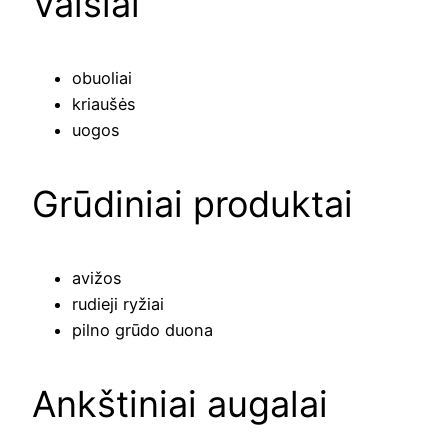
Vaisiai
obuoliai
kriaušės
uogos
Grūdiniai produktai
avižos
rudieji ryžiai
pilno grūdo duona
Ankštiniai augalai