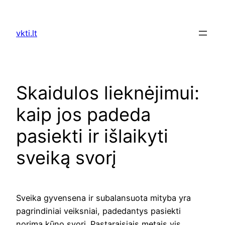
Skip
to
vkti.lt
content
Skaidulos lieknėjimui:
kaip jos padeda
pasiekti ir išlaikyti
sveiką svorį
Sveika gyvensena ir subalansuota mityba yra
pagrindiniai veiksniai, padedantys pasiekti
norimą kūno svorį. Pastaraisiais metais vis