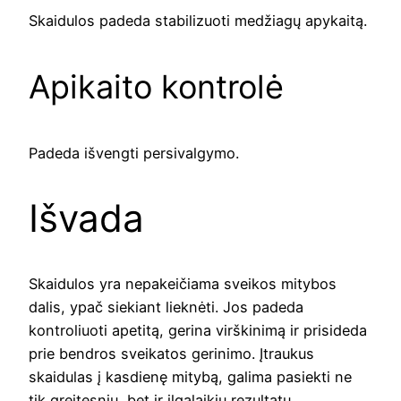
Skaidulos padeda stabilizuoti medžiagų apykaitą.
Apikaito kontrolė
Padeda išvengti persivalgymo.
Išvada
Skaidulos yra nepakeičiama sveikos mitybos
dalis, ypač siekiant lieknėti. Jos padeda
kontroliuoti apetitą, gerina virškinimą ir prisideda
prie bendros sveikatos gerinimo. Įtraukus
skaidulas į kasdienę mitybą, galima pasiekti ne
tik greitesnių, bet ir ilgalaikių rezultatų.