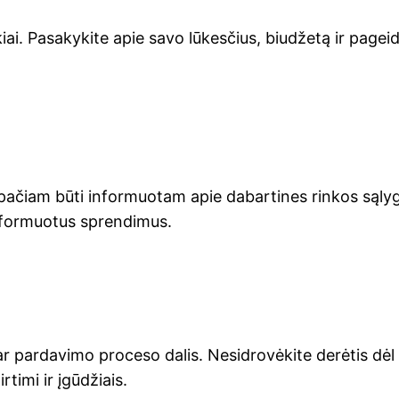
iai. Pasakykite apie savo lūkesčius, biudžetą ir pagei
r pačiam būti informuotam apie dabartines rinkos sąlyg
informuotus sprendimus.
r pardavimo proceso dalis. Nesidrovėkite derėtis dėl 
timi ir įgūdžiais.