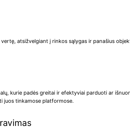
 vertę, atsižvelgiant į rinkos sąlygas ir panašius obje
alų, kurie padės greitai ir efektyviai parduoti ar išnuom
ti juos tinkamose platformose.
travimas