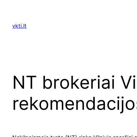
Skip
to
content
vkti.lt
NT brokeriai Vi
rekomendacijo