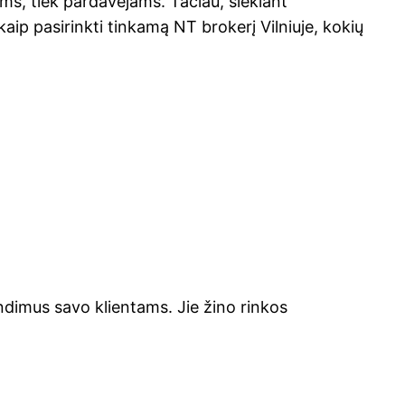
ams, tiek pardavėjams. Tačiau, siekiant
aip pasirinkti tinkamą NT brokerį Vilniuje, kokių
rendimus savo klientams. Jie žino rinkos