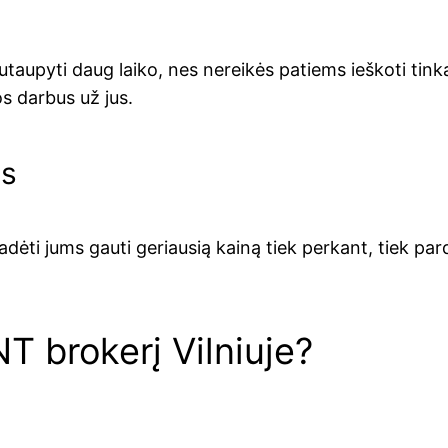
taupyti daug laiko, nes nereikės patiems ieškoti tink
os darbus už jus.
as
padėti jums gauti geriausią kainą tiek perkant, tiek pa
NT brokerį Vilniuje?