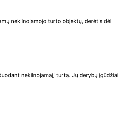
amų nekilnojamojo turto objektų, derėtis dėl
rduodant nekilnojamąjį turtą. Jų derybų įgūdžiai