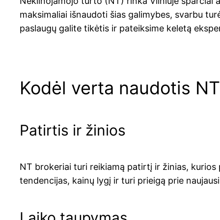
Nekilnojamojo turto (NT) rinka Vilniuje sparčiai 
maksimaliai išnaudoti šias galimybes, svarbu turė
paslaugų galite tikėtis ir pateiksime keletą eksp
Kodėl verta naudotis NT
Patirtis ir žinios
NT brokeriai turi reikiamą patirtį ir žinias, kurio
tendencijas, kainų lygį ir turi prieigą prie naujau
Laiko taupymas