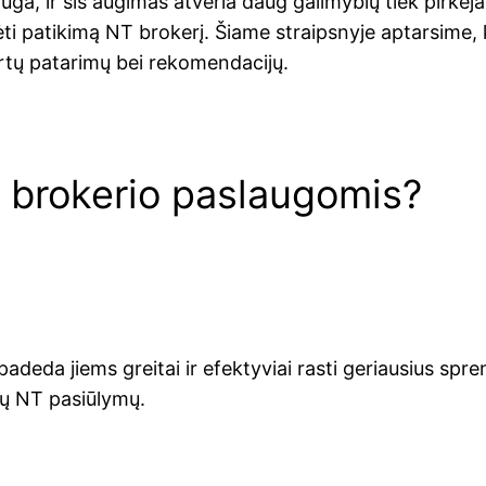
auga, ir šis augimas atveria daug galimybių tiek pirkėj
ti patikimą NT brokerį. Šiame straipsnyje aptarsime, k
ertų patarimų bei rekomendacijų.
 brokerio paslaugomis?
s padeda jiems greitai ir efektyviai rasti geriausius sp
sių NT pasiūlymų.