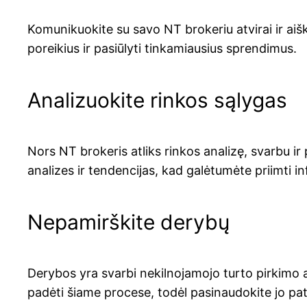
Komunikuokite su savo NT brokeriu atvirai ir aišk
poreikius ir pasiūlyti tinkamiausius sprendimus.
Analizuokite rinkos sąlygas
Nors NT brokeris atliks rinkos analizę, svarbu i
analizes ir tendencijas, kad galėtumėte priimti 
Nepamirškite derybų
Derybos yra svarbi nekilnojamojo turto pirkimo a
padėti šiame procese, todėl pasinaudokite jo patir