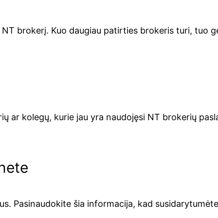
 NT brokerį. Kuo daugiau patirties brokeris turi, tuo ge
ų ar kolegų, kurie jau yra naudojęsi NT brokerių pasla
rnete
ius. Pasinaudokite šia informacija, kad susidarytumėt