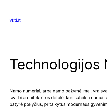
Skip
to
content
vkti.lt
Technologijos
Namo numeriai, arba namo pažymėjimai, yra svarbu
svarbi architektūros detalė, kuri suteikia namui 
patyrė pokyčius, pritaikytus modernaus gyveni