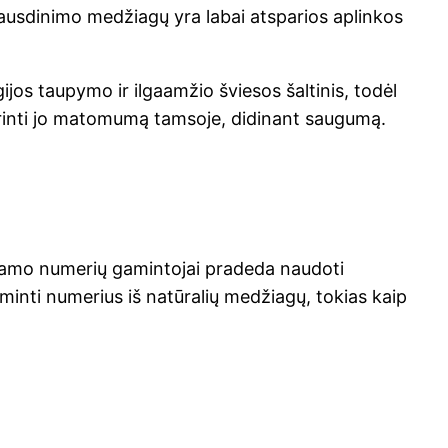
 spausdinimo medžiagų yra labai atsparios aplinkos
os taupymo ir ilgaamžio šviesos šaltinis, todėl
erinti jo matomumą tamsoje, didinant saugumą.
 namo numerių gamintojai pradeda naudoti
inti numerius iš natūralių medžiagų, tokias kaip