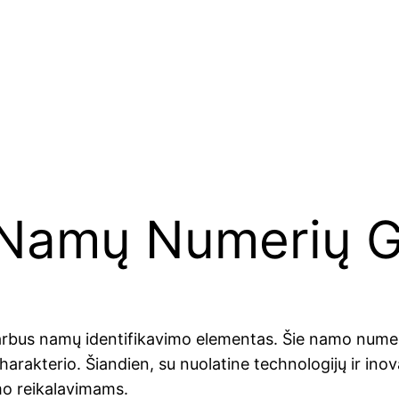
 Namų Numerių 
s namų identifikavimo elementas. Šie namo numeriai nė
charakterio. Šiandien, su nuolatine technologijų ir in
mo reikalavimams.