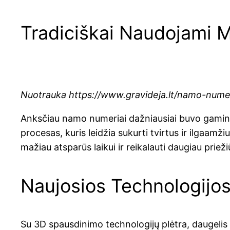
Tradiciškai Naudojami M
Nuotrauka https://www.gravideja.lt/namo-numer
Anksčiau namo numeriai dažniausiai buvo gamina
procesas, kuris leidžia sukurti tvirtus ir ilgaamž
mažiau atsparūs laikui ir reikalauti daugiau prieži
Naujosios Technologijos 
Su 3D spausdinimo technologijų plėtra, daugeli