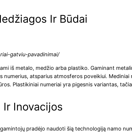
edžiagos Ir Būdai
iai-gatviu-pavadinimai/
mi iš metalo, medžio arba plastiko. Gaminant metali
ius numerius, atsparius atmosferos poveikiui. Mediniai n
ūros. Plastikiniai numeriai yra pigesnis variantas, tačia
Ir Inovacijos
s gamintojų pradėjo naudoti šią technologiją namo nu