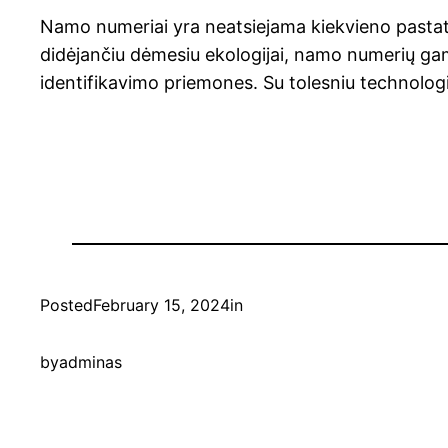
Namo numeriai yra neatsiejama kiekvieno pastato dal
didėjančiu dėmesiu ekologijai, namo numerių gamy
identifikavimo priemones. Su tolesniu technologijų
Posted
February 15, 2024
in
by
adminas