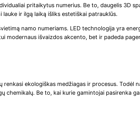
 individualiai pritaikytus numerius. Be to, daugelis 3D
lauke ir ilgą laiką išliks estetiškai patrauklūs.
vietimą namo numeriams. LED technologija yra energij
tatui modernaus išvaizdos akcento, bet ir padeda pag
nių renkasi ekologiškas medžiagas ir procesus. Todėl
 chemikalų. Be to, kai kurie gamintojai pasirenka gam