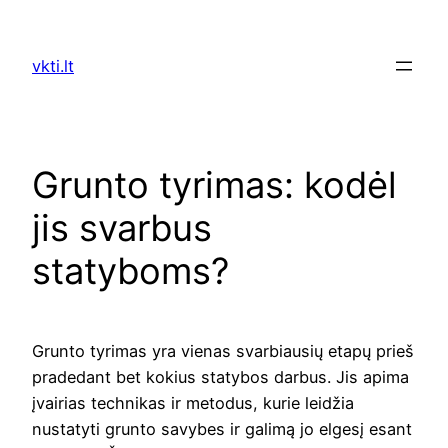
Skip
to
vkti.lt
content
Grunto tyrimas: kodėl
jis svarbus
statyboms?
Grunto tyrimas yra vienas svarbiausių etapų prieš
pradedant bet kokius statybos darbus. Jis apima
įvairias technikas ir metodus, kurie leidžia
nustatyti grunto savybes ir galimą jo elgesį esant