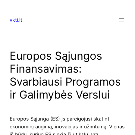
Skip
to
vkti.lt
content
Europos Sąjungos
Finansavimas:
Svarbiausi Programos
ir Galimybės Verslui
Europos Sąjunga (ES) įsipareigojusi skatinti
ekonominį augimą, inovacijas ir užimtumą. Vienas
iš būdų, kuriuo ES siekia šių tikslų, yra