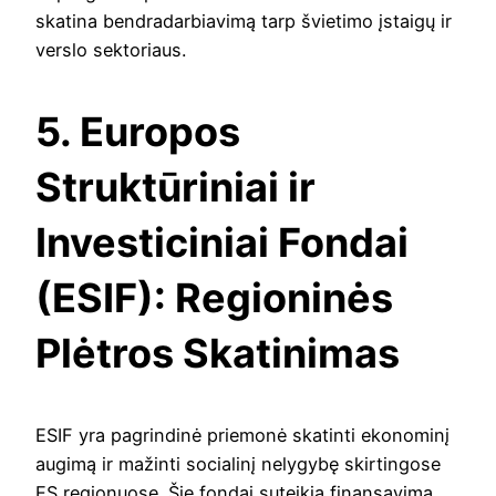
skatina bendradarbiavimą tarp švietimo įstaigų ir
verslo sektoriaus.
5. Europos
Struktūriniai ir
Investiciniai Fondai
(ESIF): Regioninės
Plėtros Skatinimas
ESIF yra pagrindinė priemonė skatinti ekonominį
augimą ir mažinti socialinį nelygybę skirtingose
ES regionuose. Šie fondai suteikia finansavimą