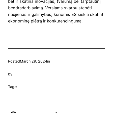
bet ir skatina inovacijas, tvarumą bei tarptautinį
bendradarbiavimą. Verslams svarbu stebėti
naujienas ir galimybes, kuriomis ES siekia skatinti
ekonominę plėtrą ir konkurencingumą.
Posted
March 29, 2024
in
by
Tags: