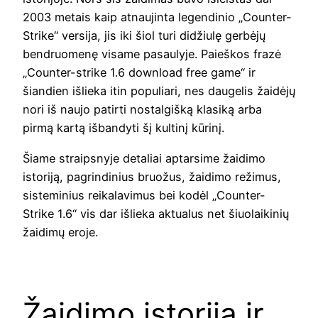
2003 metais kaip atnaujinta legendinio „Counter-
Strike“ versija, jis iki šiol turi didžiulę gerbėjų
bendruomenę visame pasaulyje. Paieškos frazė
„Counter-strike 1.6 download free game“ ir
šiandien išlieka itin populiari, nes daugelis žaidėjų
nori iš naujo patirti nostalgišką klasiką arba
pirmą kartą išbandyti šį kultinį kūrinį.
Šiame straipsnyje detaliai aptarsime žaidimo
istoriją, pagrindinius bruožus, žaidimo režimus,
sisteminius reikalavimus bei kodėl „Counter-
Strike 1.6“ vis dar išlieka aktualus net šiuolaikinių
žaidimų eroje.
Žaidimo istorija ir