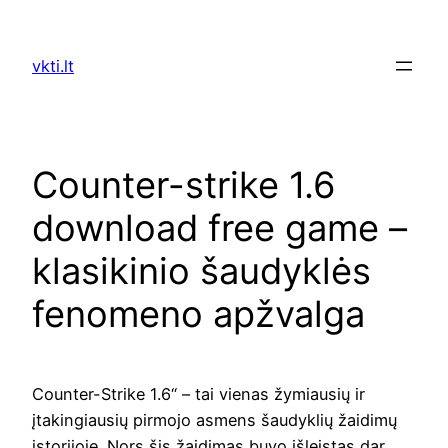
Skip
to
vkti.lt
content
Counter-strike 1.6
download free game –
klasikinio šaudyklės
fenomeno apžvalga
Counter-Strike 1.6“ – tai vienas žymiausių ir
įtakingiausių pirmojo asmens šaudyklių žaidimų
istorijoje. Nors šis žaidimas buvo išleistas dar