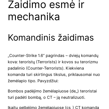
Žaidimo esmė ir
mechanika
Komandinis žaidimas
„Counter-Strike 1.6“ pagrindas – dviejų komandų
kova: teroristų (Terrorists) ir kovos su terorizmu
padalinio (Counter-Terrorists). Kiekviena
komanda turi skirtingus tikslus, priklausomai nuo
žemėlapio tipo. Pavyzdžiui:
Bombos padėjimo žemėlapiuose (de_) teroristai
turi padėti bombą, o CT – ją neutralizuoti.
Įkaitų gelbėjimo žemėlapiuose (cs_) CT komanda