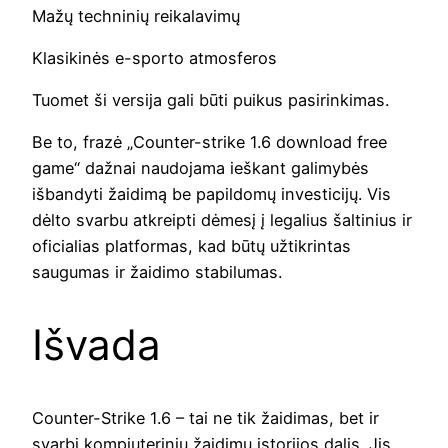
Mažų techninių reikalavimų
Klasikinės e-sporto atmosferos
Tuomet ši versija gali būti puikus pasirinkimas.
Be to, frazė „Counter-strike 1.6 download free
game“ dažnai naudojama ieškant galimybės
išbandyti žaidimą be papildomų investicijų. Vis
dėlto svarbu atkreipti dėmesį į legalius šaltinius ir
oficialias platformas, kad būtų užtikrintas
saugumas ir žaidimo stabilumas.
Išvada
Counter-Strike 1.6 – tai ne tik žaidimas, bet ir
svarbi kompiuterinių žaidimų istorijos dalis. Jis