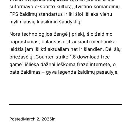
suformavo e-sporto kultūrą, įtvirtino komandinių
FPS žaidimų standartus ir iki šiol išlieka vienu
mylimiausių klasikinių šaudyklių.
Nors technologijos žengė į priekį, šio žaidimo
paprastumas, balansas ir įtraukianti mechanika
leidžia jam išlikti aktualiam net ir šiandien. Dėl šių
priežasčių „Counter-strike 1.6 download free
game“ išlieka dažnai ieškoma frazė internete, o
pats žaidimas – gyva legenda žaidimų pasaulyje.
Posted
March 2, 2026
in